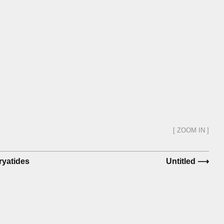
[ ZOOM IN ]
ryatides
Untitled
⟶